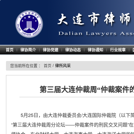
首页
律协简介
律协党建
律协动态
律协通知
行业规章
|
|
|
|
|
|
您当前所在位置 ：
首页
/
律所风采
第三届大连仲裁周“仲裁案件
5月25日，由大连仲裁委员会/大连国际仲裁院（以下
“第三届大连仲裁周分论坛——仲裁案件的刑民交叉问题”