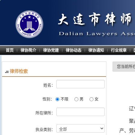
首页
律协简介
律协党建
律协动态
律协通知
行业规章
|
|
|
|
|
|
您当前所
律师检索
姓名：
性别：
不限
男
女
辽
所在律所：
聚
产、劳
执业类别：