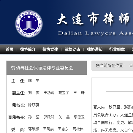
首页
律协简介
律协党建
律协动态
律协通知
行业规章
|
|
|
|
|
|
您当前所在位置 ：
首
劳动与社会保障法律专业委员会
主 任
：
陈  宁
副主任
：
刘  爽  王功海  戴宝宇  王  轩
秘书长
：
滕双羽
夏未央，秋已至，邂逅
员会联合主办，大连金
副秘书长
：
孙  莹  郭政轩  关  鑫  李思玉
动合同履行、变更、解
郭维娜  王晓晨  王志东  周松伟  
场，座无虚席。来自全市
委 员
：