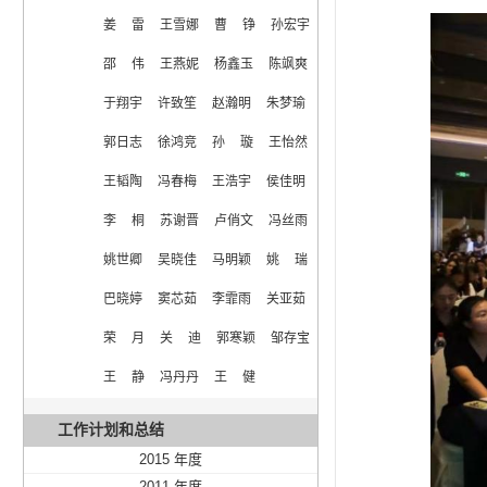
姜  雷  王雪娜  曹  铮  孙宏宇  
邵  伟  王燕妮  杨鑫玉  陈飒爽  
于翔宇  许致笙  赵瀚明  朱梦瑜  
郭日志  徐鸿竞  孙  璇  王怡然  
王韬陶  冯春梅  王浩宇  侯佳明  
李  桐  苏谢晋  卢俏文  冯丝雨  
姚世卿  吴晓佳  马明颖  姚  瑞  
巴晓婷  窦芯茹  李霏雨  关亚茹  
荣  月  关  迪  郭寒颖  邹存宝  
王  静  冯丹丹  王  健
工作计划和总结
2015 年度
2011 年度