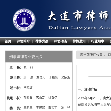
首页
律协简介
律协党建
律协动态
律协通知
行业规章
|
|
|
|
|
|
您当前所在位置 ：
首
刑事法律专业委员会
主 任
：
张  科
副主任
：
周  游  左浩天  于福泉  吴宗炬
秘书长
：
马晓甜
一、活动介绍
2025年5月25日
副秘书长
：
孙晓禹  高山青  姚香伊
裁周分论坛将在大连星
王新玉  李宏熙  戴宝宇  张  祥  
委 员
：