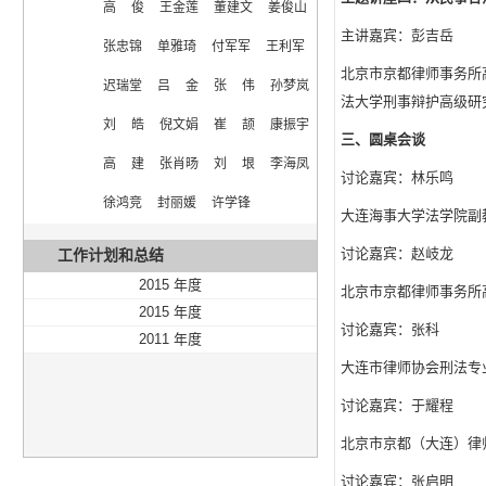
高  俊  王金莲  董建文  姜俊山  
主讲嘉宾：彭吉岳
张忠锦  单雅琦  付军军  王利军  
北京市京都律师事务所
迟瑞堂  吕  金  张  伟  孙梦岚  
法大学刑事辩护高级研
刘  皓  倪文娟  崔  颉  康振宇  
三、圆桌会谈
高  建  张肖旸  刘  垠  李海凤  
讨论嘉宾：林乐鸣
徐鸿竞  封丽媛  许学锋
大连海事大学法学院副
讨论嘉宾：赵岐龙
工作计划和总结
2015 年度
北京市京都律师事务所
2015 年度
讨论嘉宾：张科
2011 年度
大连市律师协会刑法专
讨论嘉宾：于耀程
北京市京都（大连）律
讨论嘉宾：张启明