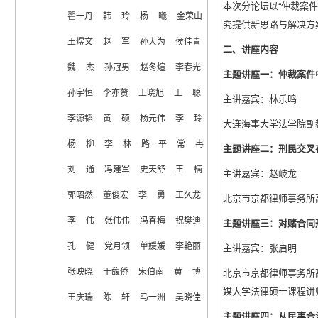
本次分论坛以“仲裁案
翟一丹  韩  玲  杨  曦  金荣山  
究提供新思路与解决方
王煜文  赵  军  孙大为  侯佳青  
二、讲座内容
魏  杰  孙冠男  赵冬煊  李春光  
主题讲座一：仲裁案件
孙宇恒  李亦赞  王晓旭  王  聪  
主讲嘉宾：林乐鸣
李源韬  黄  硕  杨元伟  李  玲  
大连海事大学法学院副
杨  柳  李  林  路一平  常  冉  
主题讲座二：刑民交叉
刘  通  冯建军  史天舒  王  楠  
主讲嘉宾：赵岐龙
郭昭然  董俊宏  李  勇  王久龙  
北京市京都律师事务所
李  伟  张伟伟  冯春梅  祝樊迪  
主题讲座三：对赌合同
主讲嘉宾：张启明
孔  健  党月领  单媛媛  李艳丽  
北京市京都律师事务所
张映晓  于馥侨  宋伯南  黄  博  
媒大学法律硕士课程讲
王庆瑞  陈  轩  马一洲  吴晓佳  
主题讲座四：从民事合