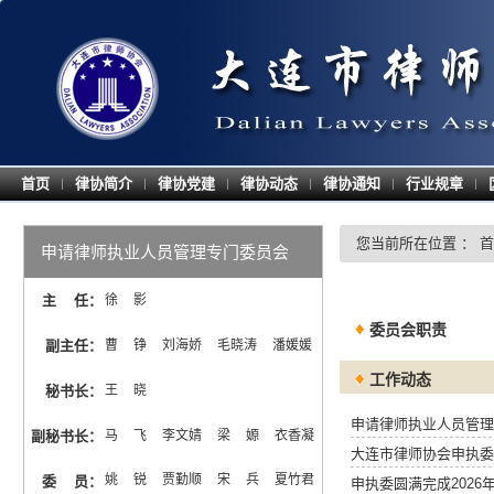
首页
律协简介
律协党建
律协动态
律协通知
行业规章
|
|
|
|
|
|
您当前所在位置 ：
首
申请律师执业人员管理专门委员会
主 任
：
徐  影
委员会职责
副主任
：
曹  铮  刘海娇  毛晓涛  潘媛媛
工作动态
秘书长
：
王  晓
申请律师执业人员管理
副秘书长
：
马  飞  李文婧  梁  嫄  衣香凝
大连市律师协会申执委
姚  锐  贾勤顺  宋  兵  夏竹君  
委 员
：
申执委圆满完成202